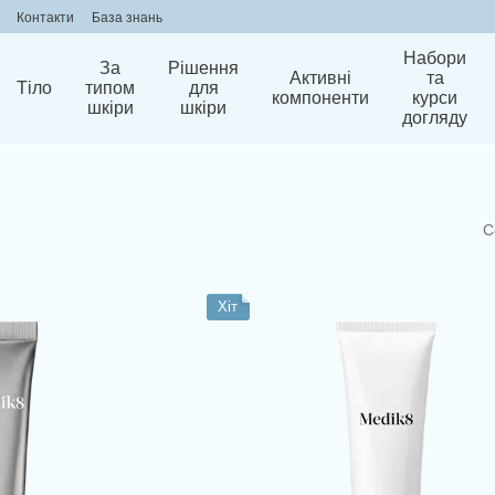
Контакти
База знань
Набори
За
Рішення
Активні
та
Тіло
типом
для
компоненти
курси
шкіри
шкіри
догляду
С
Хіт