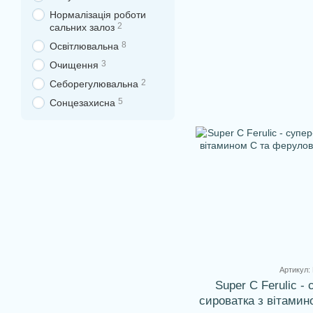
Нормалізація роботи
2
сальних залоз
8
Освітлювальна
3
Очищення
2
Себорегулювальна
5
Сонцезахисна
Артикул:
Super C Ferulic -
сироватка з вітами