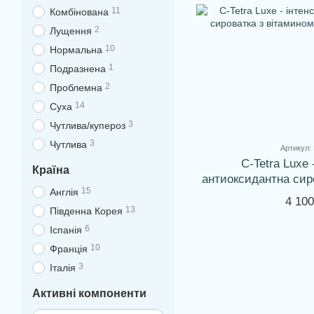
11
Комбінована
2
Лущення
10
Нормальна
1
Подразнена
2
Проблемна
14
Суха
3
Чутлива/купероз
3
Чутлива
Артикул:
C-Tetra Luxe 
Країна
антиоксидантна сир
15
Англія
С т
4 100
13
Південна Корея
6
Іспанія
10
Франція
3
Італія
Активні компоненти