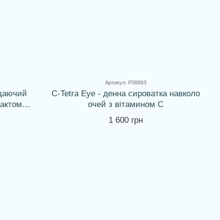
Артикул: P08883
ищаючий
C-Tetra Eye - денна сироватка навколо
рактом
очей з вітамином С
1 600 грн