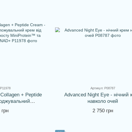
 P11978
Артикул: P08787
ollagen + Peptide
Advanced Night Eye - нічний 
оджувальний
навколо очей
ем від зморшок із
 грн
2 750 грн
MiniProtein™ та
голіття NAD+