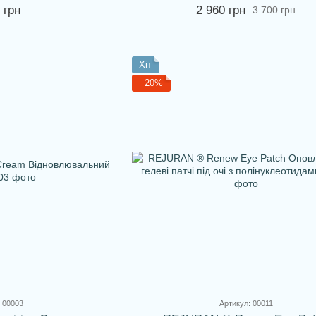
ою
 грн
2 960 грн
3 700 грн
Хіт
−20%
 00003
Артикул: 00011