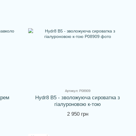
Артикул: P08909
крем
Hydr8 B5 - зволожуюча сироватка з
гіалуроновою к-тою
2 950 грн