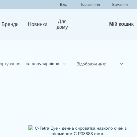
Порівняння
Вхід
Бажання
Для
Мій кошик
Бренди
Новинки
дому
ортування:
за популярністю
Відображення: