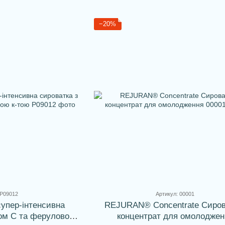
−20%
 P09012
Артикул: 00001
 супер-інтенсивна
REJURAN® Concentrate Сиров
ном С та феруловою
концентрат для омолоджен