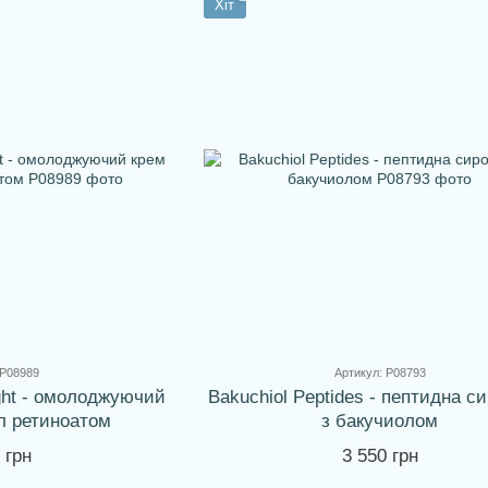
Хіт
 P08989
Артикул: P08793
ight - омолоджуючий
Bakuchiol Peptides - пептидна с
л ретиноатом
з бакучиолом
 грн
3 550 грн