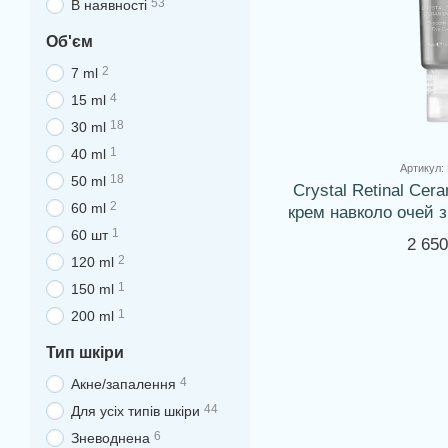
53
В наявності
Об'єм
2
7 ml
4
15 ml
18
30 ml
1
40 ml
Артикул:
18
50 ml
Crystal Retinal Cer
2
60 ml
крем навколо очей з
керам
1
60 шт
2 650
2
120 ml
1
150 ml
1
200 ml
Тип шкіри
4
Акне/запалення
44
Для усіх типів шкіри
6
Зневоднена