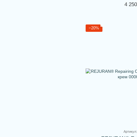
к-т
4 250
−20%
Артикул: