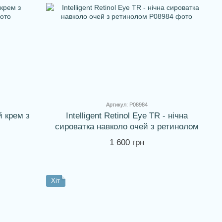
Артикул: P08984
й крем з
Intelligent Retinol Eye TR - нічна
сироватка навколо очей з ретинолом
1 600 грн
Хіт