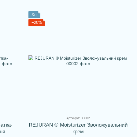
Хіт
−20%
Артикул: 00002
атка-
REJURAN ® Moisturizer Зволожувальний
ня
крем