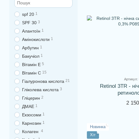
1
spf 20
3
SPF 30
1
Алантоїн
1
Амінокислоти
1
Арбутин
1
Бакучіол
5
Вітамін Е
15
Вітамін С
Артикул:
21
Гіалуронова кислота
Retinol 3TR - ні
3
Гліколева кислота
ретинол
2
Гліцерин
2 150
1
ДМАЕ
1
Екзосоми
1
Карнозин
Новинка
4
Колаген
Хіт