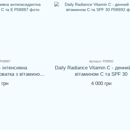
 P08887
Артикул: P08892
- інтенсивна
Daily Radiance Vitamin C - денни
оватка з вітамином
вітамином С та SPF 30
а Е
 грн
4 000 грн