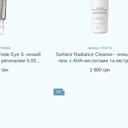
 P10564
Артикул: P08773
amide Eye 3- нічний
Surface Radiance Cleanse - оч
 ретиналем 0,03% і
гель з АНА-кислотами та екст
ідами
мангостана
 грн
1 600 грн
Хіт