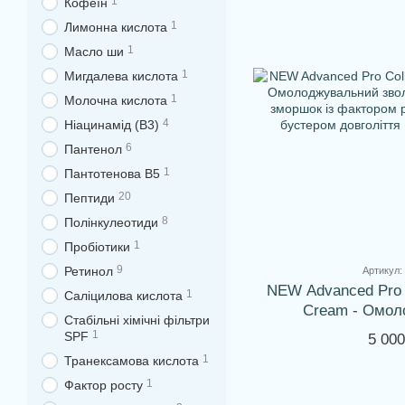
1
Кофеїн
1
Лимонна кислота
1
Масло ши
1
Мигдалева кислота
1
Молочна кислота
4
Ніацинамід (В3)
6
Пантенол
1
Пантотенова В5
20
Пептиди
8
Полінкулеотиди
1
Пробіотики
9
Ретинол
Артикул:
NEW Advanced Pro C
1
Саліцилова кислота
Cream - Омол
Стабільні хімічні фільтри
зволожувальний кр
1
SPF
5 000
фактором росту 
1
Транексамова кислота
бустером дов
1
Фактор росту