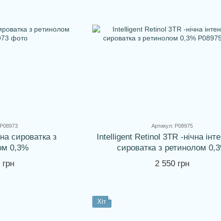
 P08973
Артикул: P08975
чна сироватка з
Intelligent Retinol 3TR -нічна ін
ом 0,3%
сироватка з ретинолом 0,
 грн
2 550 грн
Хіт