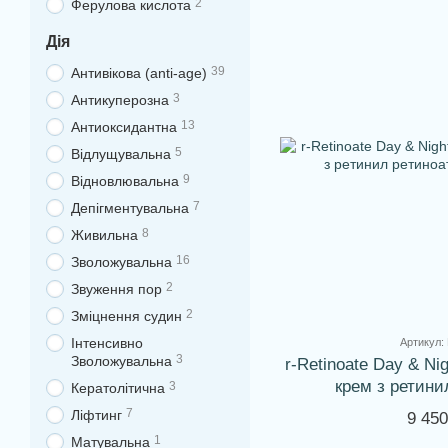
2
Ферулова кислота
Дія
39
Антивікова (anti-age)
3
Антикуперозна
13
Антиоксидантна
5
Відлущувальна
9
Відновлювальна
7
Депігментувальна
8
Живильна
16
Зволожувальна
2
Звуження пор
2
Зміцнення судин
Інтенсивно
Артикул:
3
Зволожувальна
r-Retinoate Day & N
крем з ретини
3
Кератолітична
7
Ліфтинг
9 450
1
Матувальна