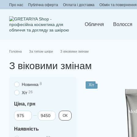
Перейти до основного контенту
Про нас
Публічна оферта
Оплата і доставка
Обмін та повернення
Обличчя
Волосся
Головна
За типом шкіри
З віковими змінам
З віковими змінам
8
Новинка
Хіт
26
Хіт
Ціна, грн
Від Ціна, грн
До Ціна, грн
ОК
Наявність