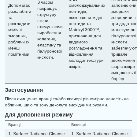
З часом
Допомагає
омолоджувальних
заповнюючи
покращує
розслабити
пептидів,
зморшки
структуру
та
включаючи мідні
зсередини, т
шкіри,
розгладити
пептиди та
три додатков
стимулюючи
мімічні
Matrixyl 3000™,
молекулярні
вироблення
зморшки,
призначена для
гіалуронової
колагену,
роблячи їх
видимого
кислоти
еластину та
менш
розгладження та
забезпечуют
гіалуронової
помітними.
відновлення
тривале
кислоти.
молодої текстури
зволоження 
шкіри.
шарів шкіри 
зміцнюють її
бар’єр.
Застосування
Після очищення вранці та/або ввечері рівномірно нанесіть на
обличчя, шию та зону декольте висхідними рухами.
Для доповнення режиму
Вранці
Ввечері
1. Surface Radiance Cleanse
1. Surface Radiance Cleanse