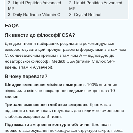
2. Liquid Peptides Advanced
2. Liquid Peptides Advanced
MP
MP
3. Daily Radiance Vitamin C
3. Crystal Retinal
FAQs
Як ввести до філософії CSA?
Для досягнення найкращих результатів рекомендується
використовувати цей продукт разом із формулами з вітаміном
C, сонцезахисним кремом і вітаміном A — відповідно до
новаторської філософії Medik8 CSA (вітамін C плюс SPF
вдень, вітамін A увечері).
В чому переваги?
Швидке зменшення мімічних зморшок.
100% опитаних
відзначили клінічне покращення видимих зморшок за 10
хвилин.
Тривале зменшення глибоких зморшок.
Допомагає
підвищити еластичність і пружність для видимого зменшення
глибоких зморшок за 8 тижнів.
Підтяжка та зміцнення контурів обличчя.
Вже після
першого застосування покращується структура шкіри, і вона