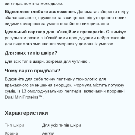
виглядає помітно молодшою.
Відновлене глибоке зволоження.
Допомагає зберегти шкіру
збалансованою, пружною та захищеною від утворення нових
видимих зморшок за умови постійного використання.
Ідеальний партнер для ін’єкційних препаратів.
Оптимізує
результати разом з ін’єкційними процедурами нейротоксинів
для видимого зменшення зморшок у домашніх умовах.
Для яких типів шкіри?
Для всіх типів шкіри, зокрема для чутливої.
Чому варто придбати?
Відкрийте для себе точну пептидну технологію для
вражаючого зменшення зморщок. Формула містить потужну
суміш із 13 омолоджувальних пептидів, включаючи проривні
Dual MiniProteins™.
Характеристики
Тип шкіри
Для усіх типів шкіри
Країна
Англія