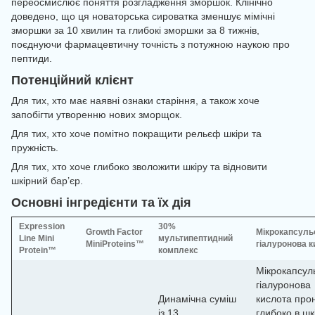
переосмислює поняття розгладження зморшок. Клінічно
доведено, що ця новаторська сироватка зменшує мімічні
зморшки за 10 хвилин та глибокі зморшки за 8 тижнів,
поєднуючи фармацевтичну точність з потужною наукою про
пептиди.
Потенційний клієнт
Для тих, хто має наявні ознаки старіння, а також хоче
запобігти утворенню нових зморщок.
Для тих, хто хоче помітно покращити рельєф шкіри та
пружність.
Для тих, хто хоче глибоко зволожити шкіру та відновити
шкірний бар’єр.
Основні інгредієнти та їх дія
Expression
30%
Growth Factor
Мікрокапсуль
Line Mini
мультипептидний
MiniProteins™
гіалуронова 
Protein™
комплекс
Мікрокапсул
гіалуронова
Динамічна суміш
кислота про
із 13
глибоко в шк