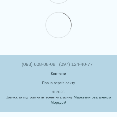
(093) 608-08-08
(097) 124-40-77
Контакти
Повна версія сайту
© 2026
Запуск та підтримка інтернет-магазину
Маркетингова агенція
Меркурій