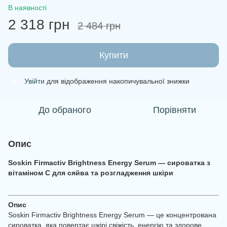
В наявності
2 318 грн
2 484 грн
Купити
Увійти
для відображення накопичувальної знижки
%
До обраного
Порівняти
Опис
Soskin Firmactiv Brightness Energy Serum — сироватка з
вітаміном С для сяйва та розгладження шкіри
Опис
Soskin Firmactiv Brightness Energy Serum — це концентрована
сироватка, яка повертає шкірі свіжість, енергію та здорове