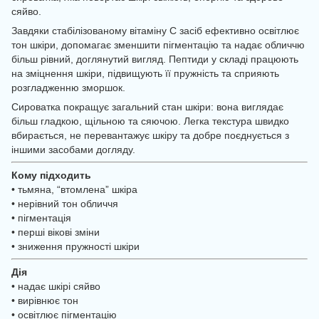
сяйво.
Завдяки стабілізованому вітаміну С засіб ефективно освітлює
тон шкіри, допомагає зменшити пігментацію та надає обличчю
більш рівний, доглянутий вигляд. Пептиди у складі працюють
на зміцнення шкіри, підвищують її пружність та сприяють
розгладженню зморшок.
Сироватка покращує загальний стан шкіри: вона виглядає
більш гладкою, щільною та сяючою. Легка текстура швидко
вбирається, не перевантажує шкіру та добре поєднується з
іншими засобами догляду.
Кому підходить
• тьмяна, “втомлена” шкіра
• нерівний тон обличчя
• пігментація
• перші вікові зміни
• зниження пружності шкіри
Дія
• надає шкірі сяйво
• вирівнює тон
• освітлює пігментацію