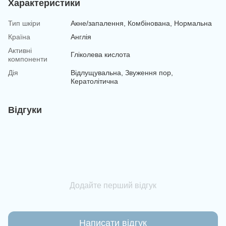
Характеристики
Тип шкіри
Акне/запалення, Комбінована, Нормальна
Країна
Англія
Активні
Гліколева кислота
компоненти
Дія
Відлущувальна, Звуження пор,
Кератолітична
Відгуки
Додайте перший відгук
Написати відгук