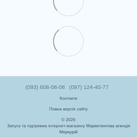
(093) 608-08-08
(097) 124-40-77
Контакти
Повна версія сайту
© 2026
Запуск та підтримка інтернет-магазину
Маркетингова агенція
Меркурій