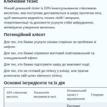
Ключовий тезис
Нічний домашній пілінг із 10% інкапсульованою гліколевою
кислотою, яка поступово доставляється в шкіру протягом ночі,
щоб зменшити видимість тонких ліній і зморшок,
гіперпігментації та допомогти усунути стійкі забруднення,
мінімізуючи утворення висипань.
Потенційний клієнт
Для тих, хто бажає усунути ознаки старіння чи проблеми зі
шкірою.
Для тих, хто бажає отримати миттєвий освітлювальний та
очищувальний ефект.
Для тих, хто бажає підготувати шкіру до важливої події.
Для тих, хто не готовий до пілінгу у клініці, але прагне
розпочати свій шлях хімічного пілінгу.
Основні інгредієнти та їх дія
Оптимальний
10% гліколева
Технологія
захист і
Гліцерин
кислота
витримки в часі
відновлення
Екстракт