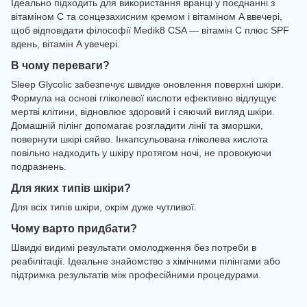
Ідеально підходить для використання вранці у поєднанні з
вітаміном C та сонцезахисним кремом і вітаміном A ввечері,
щоб відповідати філософії Medik8 CSA — вітамін C плюс SPF
вдень, вітамін A увечері.
В чому переваги?
Sleep Glycolic забезпечує швидке оновлення поверхні шкіри.
Формула на основі гліколевої кислоти ефективно відлущує
мертві клітини, відновлює здоровий і сяючий вигляд шкіри.
Домашній пілінг допомагає розгладити лінії та зморшки,
повернути шкірі сяйво. Інкапсульована гліколева кислота
повільно надходить у шкіру протягом ночі, не провокуючи
подразнень.
Для яких типів шкіри?
Для всіх типів шкіри, окрім дуже чутливої.
Чому варто придбати?
Швидкі видимі результати омолодження без потреби в
реабілітації. Ідеальне знайомство з хімічними пілінгами або
підтримка результатів між професійними процедурами.