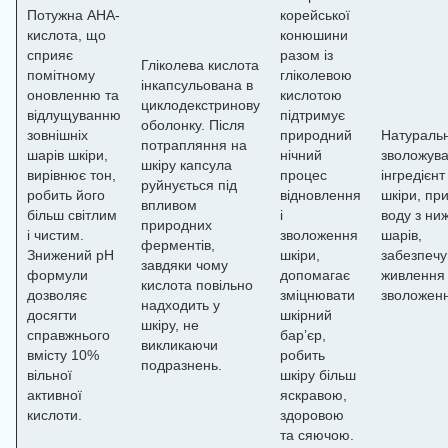
Потужна AHA-
корейської
кислота, що
конюшини
сприяє
разом із
Гліколева кислота
помітному
гліколевою
інкапсульована в
оновленню та
кислотою
циклодекстринову
відлущуванню
підтримує
оболонку. Після
зовнішніх
природний
Натураль
потрапляння на
шарів шкіри,
нічний
зволожув
шкіру капсула
вирівнює тон,
процес
інгредієнт
руйнується під
робить його
відновлення
шкіри, пр
впливом
більш світлим
і
воду з ниж
природних
і чистим.
зволоження
шарів,
ферментів,
Знижений pH
шкіри,
забезпеч
завдяки чому
формули
допомагає
живлення
кислота повільно
дозволяє
зміцнювати
зволожен
надходить у
досягти
шкірний
шкіру, не
справжнього
бар’єр,
викликаючи
вмісту 10%
робить
подразнень.
вільної
шкіру більш
активної
яскравою,
кислоти.
здоровою
та сяючою.