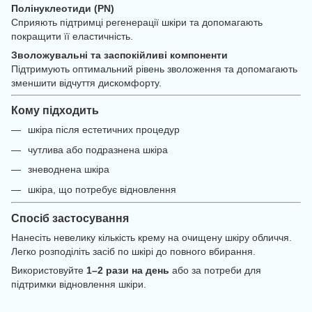
Полінуклеотиди (PN)
Сприяють підтримці регенерації шкіри та допомагають
покращити її еластичність.
Зволожувальні та заспокійливі компоненти
Підтримують оптимальний рівень зволоження та допомагають
зменшити відчуття дискомфорту.
Кому підходить
шкіра після естетичних процедур
чутлива або подразнена шкіра
зневоднена шкіра
шкіра, що потребує відновлення
Спосіб застосування
Нанесіть невелику кількість крему на очищену шкіру обличчя.
Легко розподіліть засіб по шкірі до повного вбирання.
Використовуйте
1–2 рази на день
або за потреби для
підтримки відновлення шкіри.