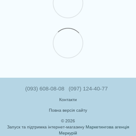
(093) 608-08-08
(097) 124-40-77
Контакти
Повна версія сайту
© 2026
Запуск та підтримка інтернет-магазину
Маркетингова агенція
Меркурій