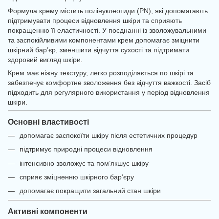
Формула крему містить полінуклеотиди (PN), які допомагають
підтримувати процеси відновлення шкіри та сприяють
покращенню її еластичності. У поєднанні із зволожувальними
та заспокійливими компонентами крем допомагає зміцнити
шкірний бар’єр, зменшити відчуття сухості та підтримати
здоровий вигляд шкіри.
Крем має ніжну текстуру, легко розподіляється по шкірі та
забезпечує комфортне зволоження без відчуття важкості. Засіб
підходить для регулярного використання у період відновлення
шкіри.
Основні властивості
допомагає заспокоїти шкіру після естетичних процедур
підтримує природні процеси відновлення
інтенсивно зволожує та пом’якшує шкіру
сприяє зміцненню шкірного бар’єру
допомагає покращити загальний стан шкіри
Активні компоненти