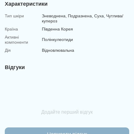
Характеристики
Тип шкіри
Зневоднена, Подразнена, Суха, Чутлива/
купероз
Країна
Південна Корея
Активні
Полінкулеотиди
компоненти
Дія
Відновлювальна
Відгуки
Додайте перший відгук