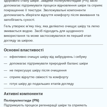
здорового стану шкіри. Завдяки полінуклеотидам (PN) засіб
допомагає підтримувати процеси відновлення шкіри та сприяє
покращенню її текстури. Зволожувальні компоненти
допомагають зберігати відчуття комфорту після вмивання та
запобігають сухості.
Гель утворює м’яку піну, яка делікатно очищує шкіру та легко
змивається водою. Засіб підходить для щоденного
використання та може застосовуватися як перший етап
догляду за шкірою.
Основні властивості
ефективно очищує шкіру від забруднень і себуму
допомагає підтримувати природний баланс шкіри
не пересушує шкіру після очищення
сприяє відчуттю свіжості та комфорту
готує шкіру до подальших етапів догляду
Активні компоненти
Полінуклеотиди (PN)
Підтримують процеси регенерації шкіри та сприяють