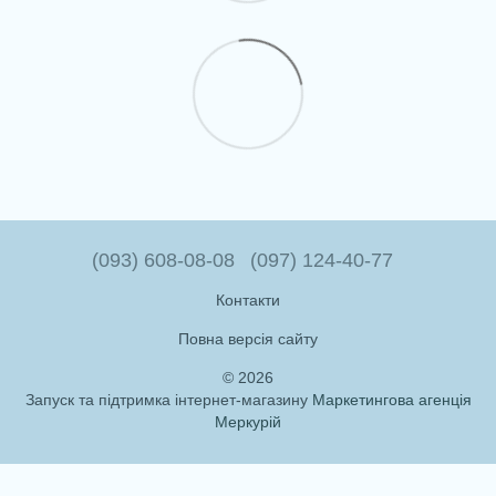
(093) 608-08-08
(097) 124-40-77
Контакти
Повна версія сайту
© 2026
Запуск та підтримка інтернет-магазину
Маркетингова агенція
Меркурій