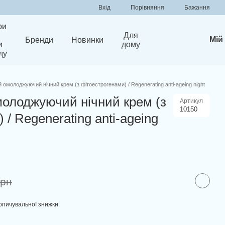
Порівняння
Вхід
Бажання
ри
Для
Мій
Бренди
Новинки
и
дому
ду
омолоджуючий нічний крем (з фітоестрогенами) / Regenerating anti-ageing night
олоджуючий нічний крем (з
Артикул
10150
 / Regenerating anti-ageing
грн
опичувальної знижки