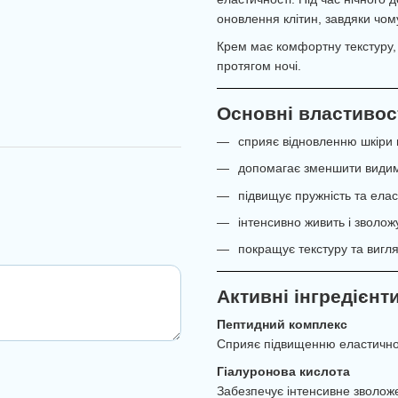
оновлення клітин, завдяки чом
Крем має комфортну текстуру,
протягом ночі.
Основні властивос
сприяє відновленню шкіри п
допомагає зменшити видим
підвищує пружність та елас
інтенсивно живить і зволож
покращує текстуру та вигл
Активні інгредієнт
Пептидний комплекс
Сприяє підвищенню еластичнос
Гіалуронова кислота
Забезпечує інтенсивне зволож