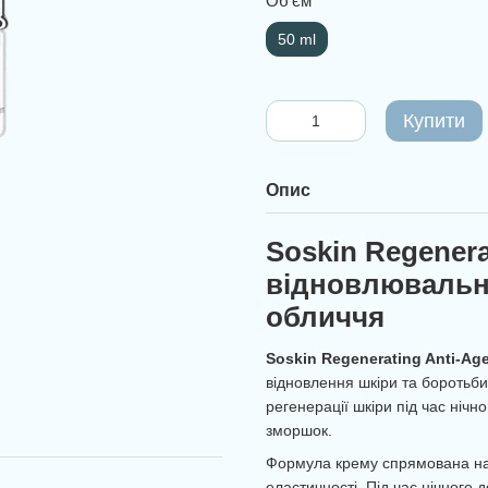
Об'єм
50 ml
Купити
Опис
Soskin Regenera
відновлювальни
обличчя
Soskin Regenerating Anti-Ag
відновлення шкіри та боротьби
регенерації шкіри під час нічн
зморшок.
Формула крему спрямована на 
еластичності. Під час нічного