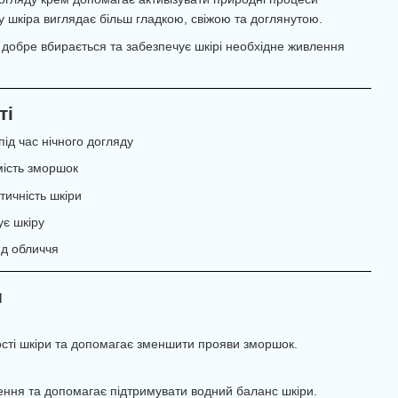
у шкіра виглядає більш гладкою, свіжою та доглянутою.
 добре вбирається та забезпечує шкірі необхідне живлення
ті
ід час нічного догляду
ість зморшок
тичність шкіри
ує шкіру
яд обличчя
и
ті шкіри та допомагає зменшити прояви зморшок.
ення та допомагає підтримувати водний баланс шкіри.