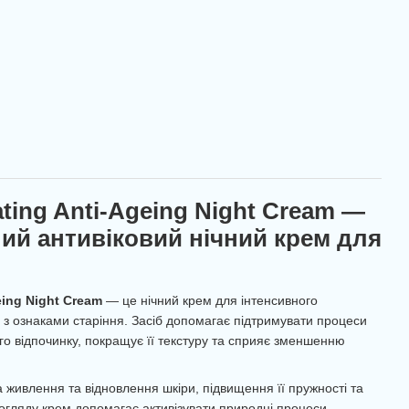
ting Anti-Ageing Night Cream —
й антивіковий нічний крем для
eing Night Cream
— це нічний крем для інтенсивного
 з ознаками старіння. Засіб допомагає підтримувати процеси
ого відпочинку, покращує її текстуру та сприяє зменшенню
живлення та відновлення шкіри, підвищення її пружності та
 догляду крем допомагає активізувати природні процеси