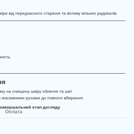
іри від передчасного старіння та впливу вільних радикалів.
ність
ня
ему на очищену шкіру обличчя та шиї.
ми масажними рухами до повного вбирання.
 завершальний етап догляду
.
Оплата