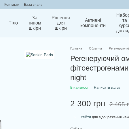
Контакти
База знань
Набо
За
Рішення
Активні
та
Тіло
типом
для
компоненти
курс
шкіри
шкіри
догля
Головна
Обличчя
Регенеруючий 
Регенеруючий ом
фітоестрогенами)
night
В наявності
Написати відгук
2 300 грн
2 465 
Увійти
для відображення нак
%