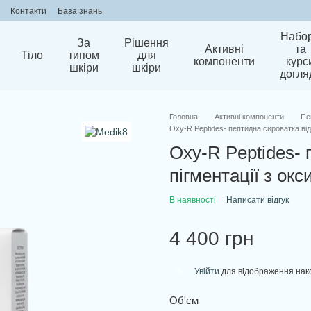
Контакти
База знань
Набо
За
Рішення
Активні
та
Тіло
типом
для
компоненти
курс
шкіри
шкіри
догля
Головна
Активні компоненти
Пе
Oxy-R Peptides- пептидна сироватка від
Oxy-R Peptides- 
пігментації з ок
В наявності
Написати відгук
4 400 грн
Увійти
для відображення нак
%
Об'єм