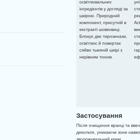
освітлювальних
ун
інгредієнтів у догляді за
ст
шкірою. Природний
ре
компонент, присутній в
Ac
екстракті шовковиці.
ви
Блокує дію тирозинази,
ст
освітлює й повертає
пр
сяйво тьмяній шкірі з
га
нерівним тоном.
еф
Застосування
Після очищення вранці та ввеч
декольте, уникаючи зони навко
зволожувальний крем.