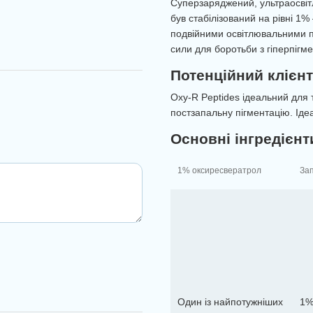
Суперзаряджений, ультраосві
був стабілізований на рівні 1
подвійними освітлювальними п
сили для боротьби з гіперпігм
Потенційний клієнт
Oxy-R Peptides ідеальний для т
постзапальну пігментацію. Іде
Основні інгредієнти
1% оксиресвератрол
Зап
Один із найпотужніших
1%