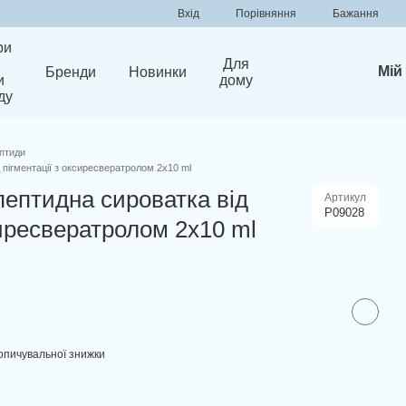
Порівняння
Вхід
Бажання
ри
Для
Мій
Бренди
Новинки
и
дому
ду
птиди
 пігментації з оксиресвератролом 2х10 ml
пептидна сироватка від
Артикул
P09028
сиресвератролом 2х10 ml
опичувальної знижки