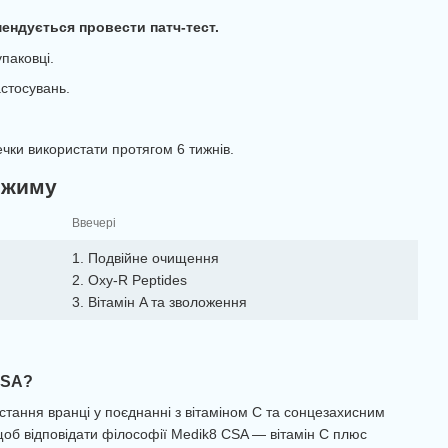
ендується провести патч-тест.
паковці.
стосувань.
.
чки використати протягом 6 тижнів.
ежиму
Ввечері
1. Подвійне очищення
2. Oxy-R Peptides
3. Вітамін A та зволоження
CSA?
стання вранці у поєднанні з вітаміном C та сонцезахисним
 щоб відповідати філософії Medik8 CSA — вітамін C плюс