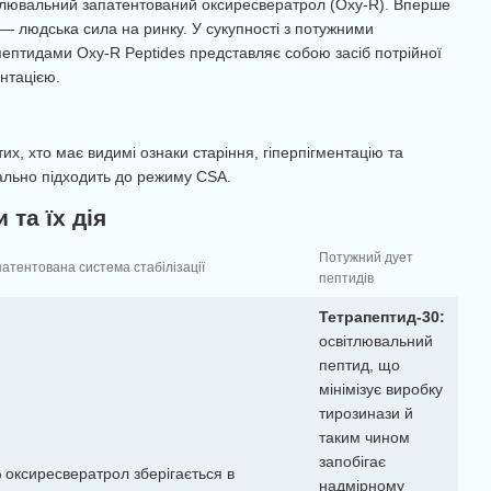
тлювальний запатентований оксиресвератрол (Oxy-R). Вперше
% — людська сила на ринку. У сукупності з потужними
ептидами Oxy-R Peptides представляє собою засіб потрійної
ентацією.
их, хто має видимі ознаки старіння, гіперпігментацію та
ально підходить до режиму CSA.
 та їх дія
Потужний дует
атентована система стабілізації
пептидів
Тетрапептид-30:
освітлювальний
пептид, що
мінімізує виробку
тирозинази й
таким чином
запобігає
 оксиресвератрол зберігається в
надмірному