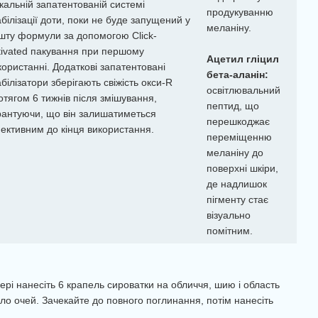
ікальній запатентованій системі
продукуванню
абілізації доти, поки не буде запущений у
меланіну.
шту формули за допомогою Click-
tivated пакування при першому
Ацетил гліцил
користанні. Додаткові запатентовані
бета-аланін:
абілізатори зберігають свіжість окси-R
освітлювальний
отягом 6 тижнів після змішування,
пептид, що
рантуючи, що він залишатиметься
перешкоджає
ективним до кінця використання.
переміщенню
меланіну до
поверхні шкіри,
де надлишок
пігменту стає
візуально
помітним.
ері нанесіть 6 крапель сироватки на обличчя, шию і область
ло очей. Зачекайте до повного поглинання, потім нанесіть