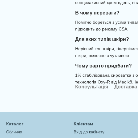
сонцезахисний крем вдень, віта
В чому переваги?
Помітно бореться з усіма типа
підходить до режиму CSA.
Для яких типів шкіри?
Нерівний тон шкіри, гіперпігме
шкіри, включно з чутливою.
Чому варто придбати?
1% стабілізована сироватка з
технологія Oxy-R від Medik8. І
Консультація
Доставка
Каталог
Клієнтам
Обличчя
Вхід до кабінету