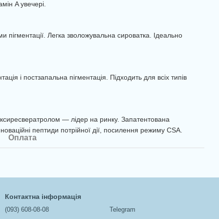
мін A увечері.
ми пігментації. Легка зволожувальна сироватка. Ідеально
нтація і постзапальна пігментація. Підходить для всіх типів
 оксиресвератролом — лідер на ринку. Запатентована
нноваційні пептиди потрійної дії, посилення режиму CSA.
Оплата
Контактна інформація
(093) 608-08-08
Telegram