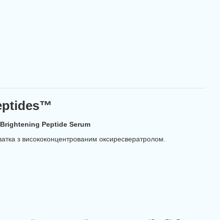
eptides™
 Brightening Peptide Serum
ватка з висококонцентрованим оксиресвератролом.