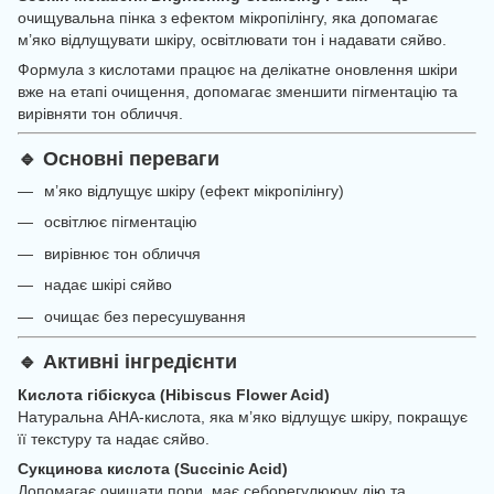
очищувальна пінка з ефектом мікропілінгу, яка допомагає
м’яко відлущувати шкіру, освітлювати тон і надавати сяйво.
Формула з кислотами працює на делікатне оновлення шкіри
вже на етапі очищення, допомагає зменшити пігментацію та
вирівняти тон обличчя.
🔹 Основні переваги
м’яко відлущує шкіру (ефект мікропілінгу)
освітлює пігментацію
вирівнює тон обличчя
надає шкірі сяйво
очищає без пересушування
🔹 Активні інгредієнти
Кислота гібіскуса (Hibiscus Flower Acid)
Натуральна AHA-кислота, яка м’яко відлущує шкіру, покращує
її текстуру та надає сяйво.
Сукцинова кислота (Succinic Acid)
Допомагає очищати пори, має себорегулюючу дію та