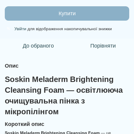
Купити
Увійти
для відображення накопичувальної знижки
%
До обраного
Порівняти
Опис
Soskin Meladerm Brightening
Cleansing Foam — освітлююча
очищувальна пінка з
мікропілінгом
Короткий опис
Soskin Meladerm Brightening Cleansing Foam
— це