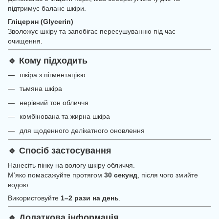
підтримує баланс шкіри.
Гліцерин (Glycerin)
Зволожує шкіру та запобігає пересушуванню під час
очищення.
🔹 Кому підходить
шкіра з пігментацією
тьмяна шкіра
нерівний тон обличчя
комбінована та жирна шкіра
для щоденного делікатного оновлення
🔹 Спосіб застосування
Нанесіть пінку на вологу шкіру обличчя.
М’яко помасажуйте протягом
30 секунд
, після чого змийте
водою.
Використовуйте
1–2 рази на день
.
🔹 Додаткова інформація