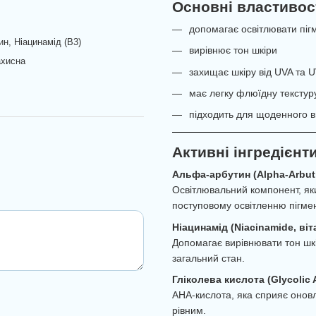
Основні властивос
допомагає освітлювати піг
ин, Ніацинамід (В3)
вирівнює тон шкіри
ахисна
захищає шкіру від UVA та
має легку флюїдну текстур
підходить для щоденного 
Активні інгредієнт
Альфа-арбутин (Alpha-Arbut
Освітлювальний компонент, як
поступовому освітленню пігмен
Ніацинамід (Niacinamide, віт
Допомагає вирівнювати тон шкі
загальний стан.
Гліколева кислота (Glycolic 
AHA-кислота, яка сприяє оновл
рівним.