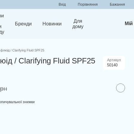
Порівняння
Вхід
Бажання
ри
Для
Мій
Бренди
Новинки
и
дому
ду
люід / Clarifying Fluid SPF25
д / Clarifying Fluid SPF25
Артикул
50140
грн
опичувальної знижки