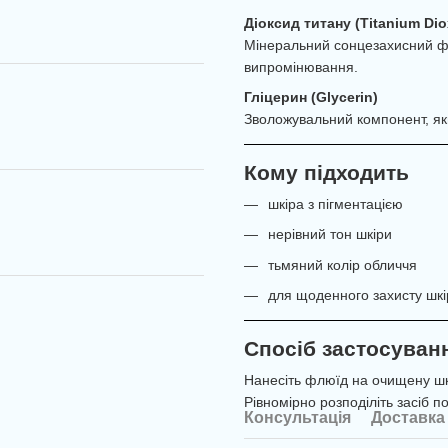
Діоксид титану (Titanium Dio
Мінеральний сонцезахисний фі
випромінювання.
Гліцерин (Glycerin)
Зволожувальний компонент, яки
Кому підходить
шкіра з пігментацією
нерівний тон шкіри
тьмяний колір обличчя
для щоденного захисту шкі
Спосіб застосуван
Нанесіть флюїд на очищену шк
Рівномірно розподіліть засіб по
Консультація
Доставка