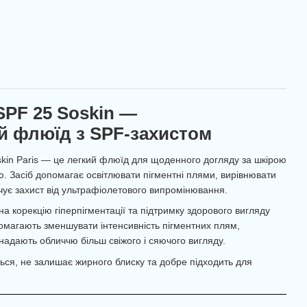
 SPF 25 Soskin —
й флюїд з SPF-захистом
skin Paris — це легкий флюїд для щоденного догляду за шкірою
єю. Засіб допомагає освітлювати пігментні плями, вирівнювати
чує захист від ультрафіолетового випромінювання.
 корекцію гіперпігментації та підтримку здорового вигляду
омагають зменшувати інтенсивність пігментних плям,
надають обличчю більш свіжого і сяючого вигляду.
ься, не залишає жирного блиску та добре підходить для