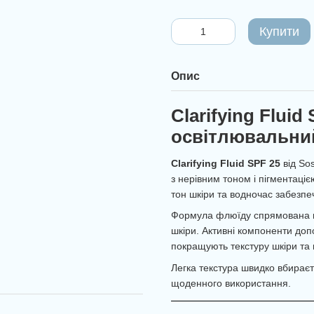
Купити
Опис
Clarifying Fluid
освітлювальни
Clarifying Fluid SPF 25
від So
з нерівним тоном і пігментаці
тон шкіри та водночас забезпе
Формула флюїду спрямована на
шкіри. Активні компоненти доп
покращують текстуру шкіри та 
Легка текстура швидко вбираєт
щоденного використання.