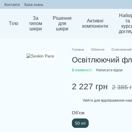
Контакти
База знань
Набо
За
Рішення
Активні
та
Тіло
типом
для
компоненти
курс
шкіри
шкіри
догля
Головна
Обличчя
Освітлюючий ф
Освітлюючий флюі
В наявності
Написати відгук
2 227 грн
2 385 
Увійти
для відображення нак
%
Об'єм
50 ml