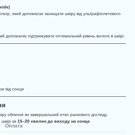
xide)
льтр, який допомагає захищати шкіру від ультрафіолетового
й допомагає підтримувати оптимальний рівень вологи в шкірі.
ри від сонця
ня
іру обличчя як завершальний етап ранкового догляду.
 шкірі за
15–20 хвилин до виходу на сонце
.
Оплата