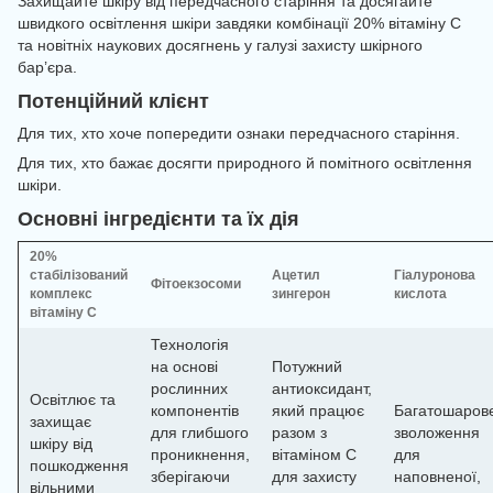
Захищайте шкіру від передчасного старіння та досягайте
швидкого освітлення шкіри завдяки комбінації 20% вітаміну С
та новітніх наукових досягнень у галузі захисту шкірного
бар’єра.
Потенційний клієнт
Для тих, хто хоче попередити ознаки передчасного старіння.
Для тих, хто бажає досягти природного й помітного освітлення
шкіри.
Основні інгредієнти та їх дія
20%
стабілізований
Ацетил
Гіалуронова
Фітоекзосоми
комплекс
зингерон
кислота
вітаміну C
Технологія
на основі
Потужний
рослинних
антиоксидант,
Освітлює та
компонентів
який працює
Багатошаров
захищає
для глибшого
разом з
зволоження
шкіру від
проникнення,
вітаміном С
для
пошкодження
зберігаючи
для захисту
наповненої,
вільними