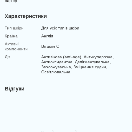
бар’єр.
Характеристики
Тип шкіри
Для усіх типів шкіри
Країна
Англія
Активні
Вітамін С
компоненти
Дія
Антивікова (anti-age), Антикуперозна,
Антиоксидантна, Депігментувальна,
Зволожувальна, Зміцнення судин,
Освітлювальна
Відгуки