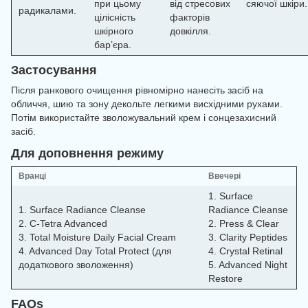
при цьому
від стресових
сяючої шкіри.
радикалами.
цілісність
факторів
шкірного
довкілля.
бар’єра.
Застосування
Після ранкового очищення рівномірно нанесіть засіб на
обличчя, шию та зону декольте легкими висхідними рухами.
Потім використайте зволожувальний крем і сонцезахисний
засіб.
Для доповнення режиму
Вранці
Ввечері
1. Surface
1. Surface Radiance Cleanse
Radiance Cleanse
2. C-Tetra Advanced
2. Press & Clear
3. Total Moisture Daily Facial Cream
3. Clarity Peptides
4. Advanced Day Total Protect (для
4. Crystal Retinal
додаткового зволоження)
5. Advanced Night
Restore
FAQs