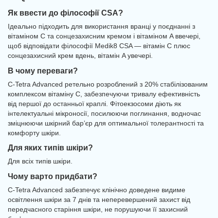
Як ввести до філософії CSA?
Ідеально підходить для використання вранці у поєднанні з
вітаміном С та сонцезахисним кремом і вітаміном A ввечері,
щоб відповідати філософії Medik8 CSA — вітамін С плюс
сонцезахисний крем вдень, вітамін A увечері.
В чому переваги?
C-Tetra Advanced ретельно розроблений з 20% стабілізованим
комплексом вітаміну C, забезпечуючи тривалу ефективність
від першої до останньої краплі. Фітоекзосоми діють як
інтелектуальні мікроносії, посилюючи поглинання, водночас
зміцнюючи шкірний бар’єр для оптимальної толерантності та
комфорту шкіри.
Для яких типів шкіри?
Для всіх типів шкіри.
Чому варто придбати?
C-Tetra Advanced забезпечує клінічно доведене видиме
освітлення шкіри за 7 днів та неперевершений захист від
передчасного старіння шкіри, не порушуючи її захисний