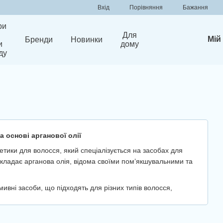
Порівняння
Вхід
Бажання
ри
Для
Мій
Бренди
Новинки
и
дому
ду
 основі арганової олії
етики для волосся, який спеціалізується на засобах для
складає арганова олія, відома своїми пом’якшувальними та
ивні засоби, що підходять для різних типів волосся,
кція Nashi Argan широко використовується як у салонному