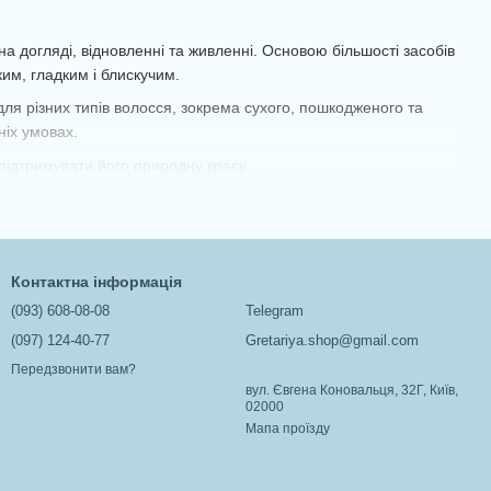
осся, надання блиску, м’якості та полегшення
а догляді, відновленні та живленні. Основою більшості засобів
им, гладким і блискучим.
для різних типів волосся, зокрема сухого, пошкодженого та
ніх умовах.
підтримувати його природну красу.
Контактна інформація
(093) 608-08-08
Telegram
(097) 124-40-77
Gretariya.shop@gmail.com
Передзвонити вам?
вул. Євгена Коновальця, 32Г, Київ,
02000
Мапа проїзду