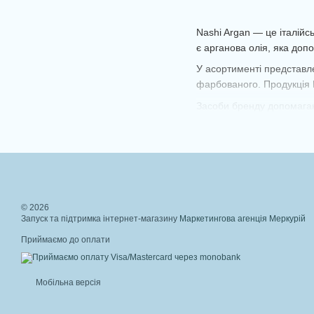
Nashi Argan — це італійс
є арганова олія, яка доп
У асортименті представле
фарбованого. Продукція N
Засоби бренду допомагаю
© 2026
Запуск та підтримка інтернет-магазину
Маркетингова агенція Меркурій
Приймаємо до оплати
Мобільна версія