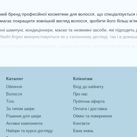
Формули засобів спрямовані на покращення стану вол
розчісування.
ький бренд професійної косметики для волосся, що спеціалізується н
омагає покращити зовнішній вигляд волосся, зробити його більш м’як
ні шампуні, кондиціонери, маски та незмивні засоби, які підходять 
ashi Argan використовується як у салонному догляді, так і в домаш
ть полегшити розчісування, надати волоссю доглянутий вигляд та 
Каталог
Клієнтам
Обличчя
Вхід до кабінету
Волосся
Про нас
Тіло
Публічна оферта
За типом шкіри
Оплата і доставка
Рішення для шкіри
Обмін та повернення
Активні компоненти
Контакти
Набори та курси догляду
База знань