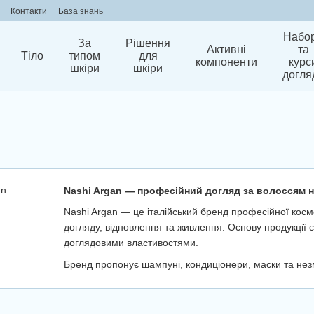
Контакти
База знань
Набо
За
Рішення
Активні
та
Тіло
типом
для
компоненти
курс
шкіри
шкіри
догля
Nashi Argan — професійний догляд за волоссям на
Nashi Argan — це італійський бренд професійної косм
догляду, відновлення та живлення. Основу продукції 
доглядовими властивостями.
Бренд пропонує шампуні, кондиціонери, маски та незм
зокрема сухого, пошкодженого та фарбованого. Проду
догляді, так і для домашнього застосування.