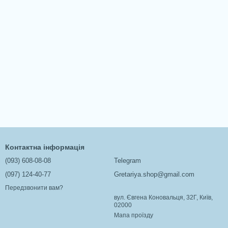
Контактна інформація
(093) 608-08-08
Telegram
(097) 124-40-77
Gretariya.shop@gmail.com
Передзвонити вам?
вул. Євгена Коновальця, 32Г, Київ,
02000
Мапа проїзду