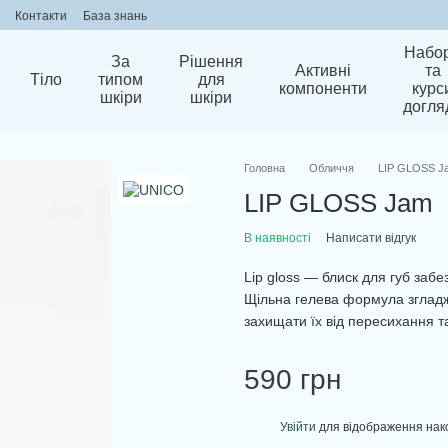
Контакти
База знань
Набо
За
Рішення
Активні
та
Тіло
типом
для
компоненти
курс
шкіри
шкіри
догля
Головна
Обличчя
LIP GLOSS J
LIP GLOSS Jam
В наявності
Написати відгук
Lip gloss — блиск для губ забе
Щільна гелева формула згладжу
захищати їх від пересихання т
590 грн
Увійти
для відображення нак
%