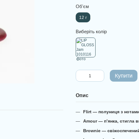
Об'єм
12 г
Виберіть колір
Купити
Опис
Flirt — полуниця з нотам
Amour — п’янка, стигла 
Brownie — свіжоспечени