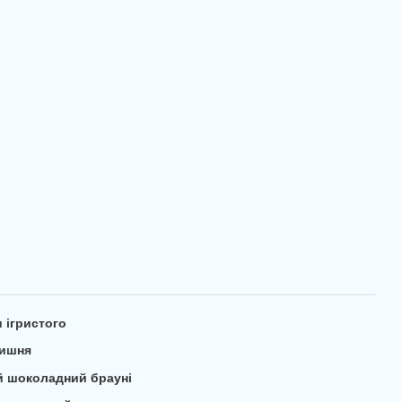
и ігристого
вишня
й шоколадний брауні