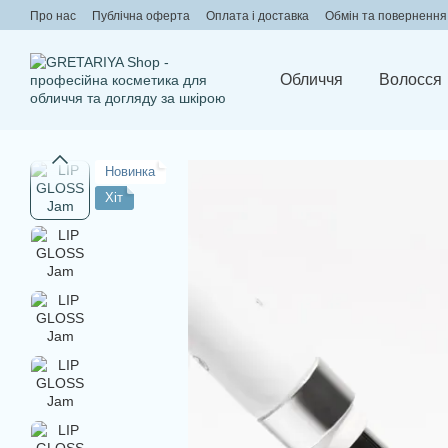
Перейти до основного контенту
Про нас
Публічна оферта
Оплата і доставка
Обмін та повернення
Обличчя
Волосся
Новинка
Хіт