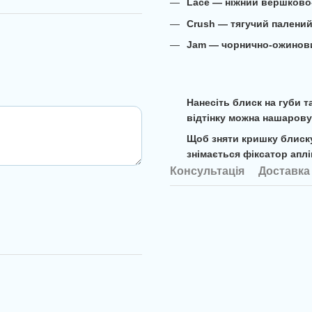
Lace — ніжний вершково
Crush — тягучий палени
Jam — чорнично-ожинов
Нанесіть блиск на губи т
відтінку можна нашарову
Щоб зняти кришку блиску
знімається фіксатор аплі
Консультація
Доставка