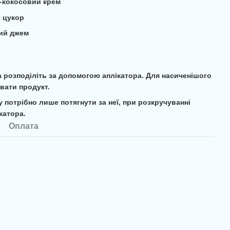
-кокосовий крем
й цукор
ий джем
а розподіліть за допомогою аплікатора. Для насиченішого
вати продукт.
 потрібно лише потягнути за неї, при розкручуванні
катора.
Оплата