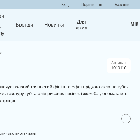
Порівняння
Вхід
Бажання
ри
Для
Мій
Бренди
Новинки
и
дому
ду
am
Артикул
1010116
зпечує вологий глянцевий фініш та ефект рідкого скла на губах.
є текстуру губ, а олія рисових висівок і жожоба допомагають
а тріщин.
опичувальної знижки