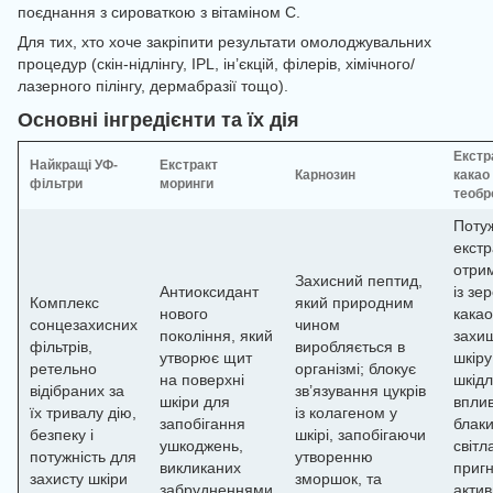
поєднання з сироваткою з вітаміном C.
Для тих, хто хоче закріпити результати омолоджувальних
процедур (скін-нідлінгу, IPL, ін’єкцій, філерів, хімічного/
лазерного пілінгу, дермабразії тощо).
Основні інгредієнти та їх дія
Екстр
Найкращі УФ-
Екстракт
Карнозин
какао
фільтри
моринги
теобр
Поту
екстр
отри
Захисний пептид,
Антиоксидант
із зе
Комплекс
який природним
нового
какао
сонцезахисних
чином
покоління, який
захи
фільтрів,
виробляється в
утворює щит
шкіру
ретельно
організмі; блокує
на поверхні
шкідл
відібраних за
зв’язування цукрів
шкіри для
впли
їх тривалу дію,
із колагеном у
запобігання
блаки
безпеку і
шкірі, запобігаючи
ушкоджень,
світл
потужність для
утворенню
викликаних
пригн
захисту шкіри
зморшок, та
забрудненнями
актив