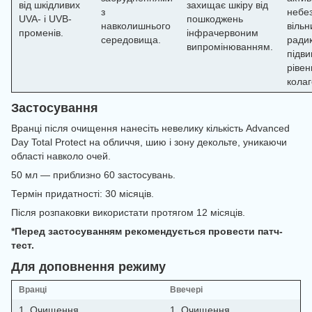
від шкідливих
захищає шкіру від
з
небе
UVA- і UVB-
пошкоджень
навколишнього
вільн
променів.
інфрачервоним
середовища.
радик
випромінюванням.
підв
рівен
колаг
Застосування
Вранці після очищення нанесіть невелику кількість Advanced
Day Total Protect на обличчя, шию і зону декольте, уникаючи
області навколо очей.
50 мл — приблизно 60 застосувань.
Термін придатності: 30 місяців.
Після розпаковки використати протягом 12 місяців.
*Перед застосуванням рекомендується провести патч-
тест.
Для доповнення режиму
Вранці
Ввечері
1. Очищення
1. Очищення