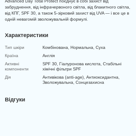
Advanced Day Total Protect поєднує в собі захист від
забруднення, від інфрачервоного світла, від блакитного світла,
від КПГ, SPF 30, а також 5-зірковий захист від UVA — і все це в
одній невагомій зволожувальній формулі.
Характеристики
Тип шкіри
Комбінована, Нормальна, Суха
Країна
Англія
Активні
SPF 30, Гіалуронова кислота, Стабільні
компоненти
хімічні фільтри SPF
Дія
Антивікова (anti-age), Антиоксидантна,
Зволожувальна, Сонцезахисна
Відгуки