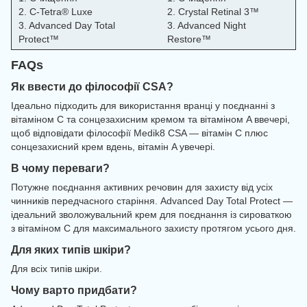
2. C-Tetra® Luxe
2. Crystal Retinal 3™
3. Advanced Day Total
3. Advanced Night
Protect™
Restore™
FAQs
Як ввести до філософії CSA?
Ідеально підходить для використання вранці у поєднанні з
вітаміном C та сонцезахисним кремом та вітаміном A ввечері,
щоб відповідати філософії Medik8 CSA — вітамін C плюс
сонцезахисний крем вдень, вітамін A увечері.
В чому переваги?
Потужне поєднання активних речовин для захисту від усіх
чинників передчасного старіння. Advanced Day Total Protect —
ідеальний зволожувальний крем для поєднання із сироваткою
з вітаміном C для максимального захисту протягом усього дня.
Для яких типів шкіри?
Для всіх типів шкіри.
Чому варто придбати?